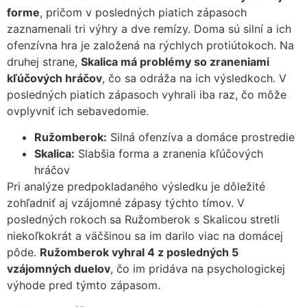
forme
, pričom v posledných piatich zápasoch
zaznamenali tri výhry a dve remízy. Doma sú silní a ich
ofenzívna hra je založená na rýchlych protiútokoch. Na
druhej strane,
Skalica má problémy so zraneniami
kľúčových hráčov
, čo sa odráža na ich výsledkoch. V
posledných piatich zápasoch vyhrali iba raz, čo môže
ovplyvniť ich sebavedomie.
Ružomberok:
Silná ofenzíva a domáce prostredie
Skalica:
Slabšia forma a zranenia kľúčových
hráčov
Pri analýze predpokladaného výsledku je dôležité
zohľadniť aj vzájomné zápasy týchto tímov. V
posledných rokoch sa Ružomberok s Skalicou stretli
niekoľkokrát a väčšinou sa im darilo viac na domácej
pôde.
Ružomberok vyhral 4 z posledných 5
vzájomných duelov
, čo im pridáva na psychologickej
výhode pred týmto zápasom.