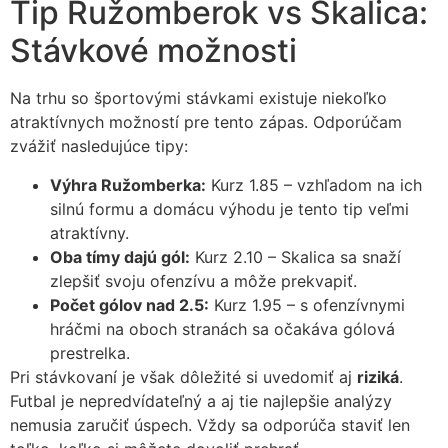
Tip Ružomberok vs Skalica:
Stávkové možnosti
Na trhu so športovými stávkami existuje niekoľko
atraktívnych možností pre tento zápas. Odporúčam
zvážiť nasledujúce tipy:
Výhra Ružomberka:
Kurz 1.85 – vzhľadom na ich
silnú formu a domácu výhodu je tento tip veľmi
atraktívny.
Oba tímy dajú gól:
Kurz 2.10 – Skalica sa snaží
zlepšiť svoju ofenzívu a môže prekvapiť.
Počet gólov nad 2.5:
Kurz 1.95 – s ofenzívnymi
hráčmi na oboch stranách sa očakáva gólová
prestrelka.
Pri stávkovaní je však dôležité si uvedomiť aj
riziká
.
Futbal je nepredvídateľný a aj tie najlepšie analýzy
nemusia zaručiť úspech. Vždy sa odporúča staviť len