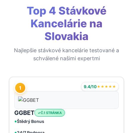
Top 4 Stávkové
Kancelárie na
Slovakia
Najlepšie stávkové kancelárie testované a
schválené našimi expertmi
9.4/10
★★★★★
1
GGBET
Č.1 STRÁNKA
Štědrý Bonus
24/7 Podpora