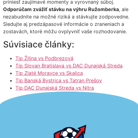
priniesť zaujímavé momenty a vyrovnaný súboj.
Odporúčam zvážiť stávku na výhru Ružomberka
, ale
nezabudnite na možné riziká a stávkujte zodpovedne.
Sledujte aj predzápasové informácie o zraneniach a
zostavách, ktoré môžu ovplyvniť vaše rozhodovanie.
Súvisiace články:
Tip Žilina vs Podbrezová
Tip Slovan Bratislava vs DAC Dunajská Streda
Tip Zlaté Moravce vs Skalica
Tip Banská Bystrica vs Tatran Prešov
Tip DAC Dunajská Streda vs Nitra