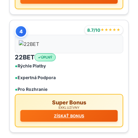
8.7/10
★★★★★
4
22BET
ÚPLNÝ
Rýchle Platby
Expertná Podpora
Pro Rozhranie
Super Bonus
EXKLUZÍVNY
ZÍSKAŤ BONUS