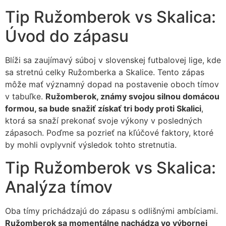
Tip Ružomberok vs Skalica:
Úvod do zápasu
Blíži sa zaujímavý súboj v slovenskej futbalovej lige, kde
sa stretnú celky Ružomberka a Skalice. Tento zápas
môže mať významný dopad na postavenie oboch tímov
v tabuľke.
Ružomberok, známy svojou silnou domácou
formou, sa bude snažiť získať tri body proti Skalici
,
ktorá sa snaží prekonať svoje výkony v posledných
zápasoch. Poďme sa pozrieť na kľúčové faktory, ktoré
by mohli ovplyvniť výsledok tohto stretnutia.
Tip Ružomberok vs Skalica:
Analýza tímov
Oba tímy prichádzajú do zápasu s odlišnými ambíciami.
Ružomberok sa momentálne nachádza vo výbornej