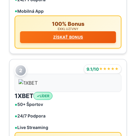
Mobilná App
100% Bonus
EXKLUZÍVNY
ZÍSKAŤ BONUS
9.1/10
★★★★★
2
1XBET
LÍDER
50+ Športov
24/7 Podpora
Live Streaming