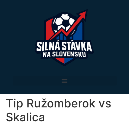
Tip Ružomberok vs
Skalica