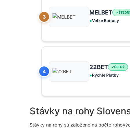
MELBET
ŠTEDR
3
Veľké Bonusy
22BET
ÚPLNÝ
4
Rýchle Platby
Stávky na rohy Slovens
Stávky na rohy sú založené na počte rohový