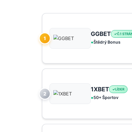
GGBET
Č.1 STR
1
Štědrý Bonus
1XBET
LÍDER
2
50+ Športov