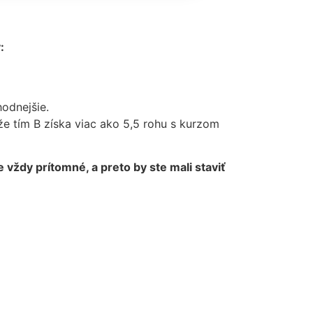
:
odnejšie.
 že tím B získa viac ako 5,5 rohu s kurzom
e vždy prítomné, a preto by ste mali staviť