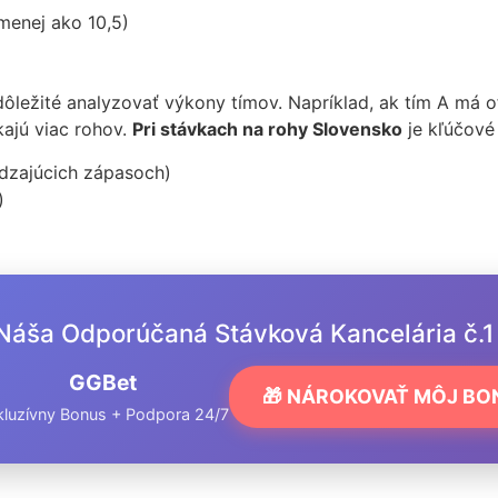
menej ako 10,5)
dôležité analyzovať výkony tímov. Napríklad, ak tím A má o
ajú viac rohov.
Pri stávkach na rohy Slovensko
je kľúčové 
ádzajúcich zápasoch)
)
Náša Odporúčaná Stávková Kancelária č.1
GGBet
🎁 NÁROKOVAŤ MÔJ BO
kluzívny Bonus + Podpora 24/7